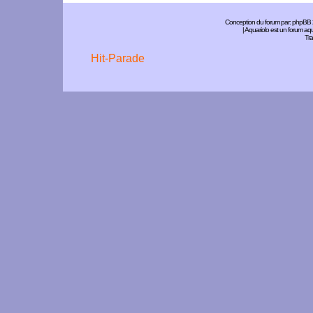
Conception du forum par:
phpBB
| Aquariolo est un forum a
Tra