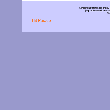
Conception du forum par:
phpBB
| Aquariolo est un forum a
Tra