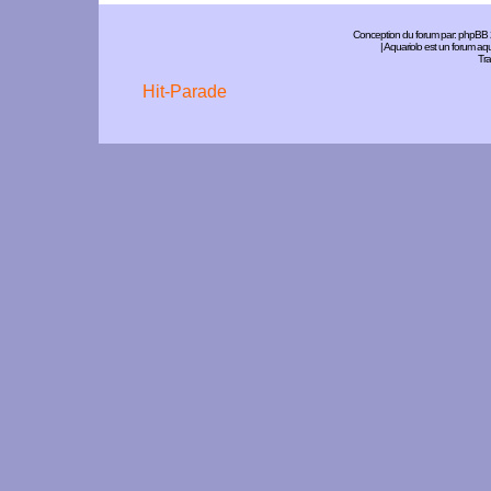
Conception du forum par:
phpBB
| Aquariolo est un forum a
Tra