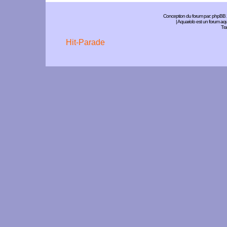
Conception du forum par:
phpBB
| Aquariolo est un forum a
Tra