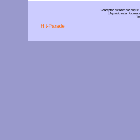
Conception du forum par:
phpBB
| Aquariolo est un forum a
Tra