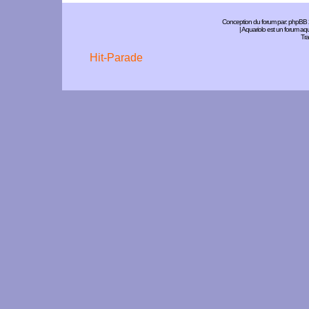
Conception du forum par:
phpBB
| Aquariolo est un forum a
Tra