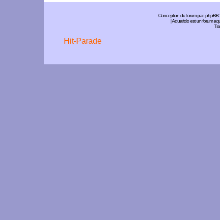
Conception du forum par:
phpBB
| Aquariolo est un forum a
Tra