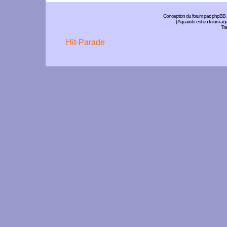
Conception du forum par:
phpBB
| Aquariolo est un forum a
Tra