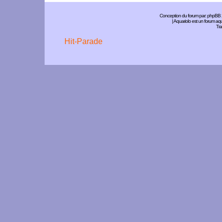
Conception du forum par:
phpBB
| Aquariolo est un forum a
Tra