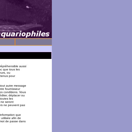
répréhensible aussi
nc que tous les
eurs, ou
 tenus pour
 tout autre message
tre fournisseur
es conditions. Vous
éditer, déplacer ou
toutes les
 ne seront
urs ne peuvent pas
 information que
utilisée afin de
u mot de passe dans