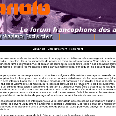
Aquariolo - Enregistrement - Règlement
s et modérateurs de ce forum s'efforceront de supprimer ou éditer tous les messages à caractère 
sible. Toutefois, il leur est impossible de passer en revue tous les messages. Vous admettez do
r ces forums expriment la vue et opinion de leurs auteurs respectifs, et non pas des administrat
ebmestres (excepté les messages postés par eux-même) et par conséquent ne peuvent pas être
e pas poster de messages injurieux, obscènes, vulgaires, diffamatoires, menaçants, sexuels ou
ois applicables. Le faire peut vous conduire à être banni immédiatement de façon permanente (et vo
en sera informé). L'adresse IP de chaque message est enregistrée afin d'aider à faire respecter c
e fait que le webmestre, l'administrateur et les modérateurs de ce forum ont le droit de supprimer, 
te quel sujet de discussion à tout moment. En tant qu'utilisateur, vous êtes d'accord sur le fait que 
ous donnerez ci-après seront stockées dans une base de données. Cependant, ces informations
e tierce personne ou société sans votre accord. Le webmestre, l'administrateur, et les modérate
sponsables si une tentative de piratage informatique conduit à l'accès de ces données.
s cookies pour stocker des informations sur votre ordinateur. Ces cookies ne contiendront aucune
-après, ils servent uniquement à améliorer le confort d'utilisation. L'adresse e-mail est uniquement 
ils de votre enregistrement ainsi que votre mot de passe (et aussi pour vous envoyer un nouvea
lieriez).
t, vous vous portez garant du fait d'être en accord avec le règlement ci-dessus.