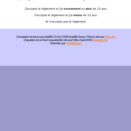
J'accepte le règlement et j'ai
exactement
ou
plus
de 13 ans
J'accepte le règlement et j'ai
moins
de 13 ans
Je n'accepte pas le règlement
Conception du forum par:
phpBB
2.0.18 © 2005 phpBB Group | Thème crée par
Pigne.net
| Aquariolo est un forum aquariophile crée par H.Ben Ayed-2003
lagalaxie.com
Traduction par :
phpBB-fr.com