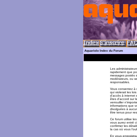
Aquariolo Index du Forum
Les administrateur
rapidement que pos
messages postés su
modérateurs, ou w
responsables.
Vous consentez à n
qui violerait les l
d'accès à internet 
êtes d'accord sur l
verrouiller n'impor
informations que v
divulguées à aucun
être tenus pour re
Ce forum utilise le
vous aurez entré ci
confirmer les déta
la cas où vous l'oub
En vous enregistran