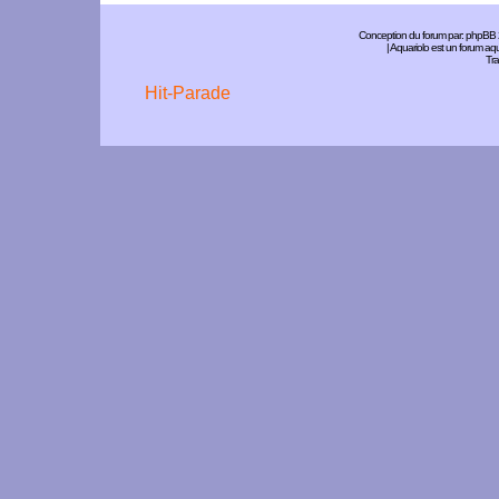
Conception du forum par:
phpBB
| Aquariolo est un forum a
Tra