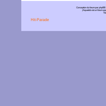
Conception du forum par:
phpBB
| Aquariolo est un forum a
Tra