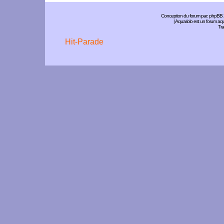
Conception du forum par:
phpBB
| Aquariolo est un forum a
Tra