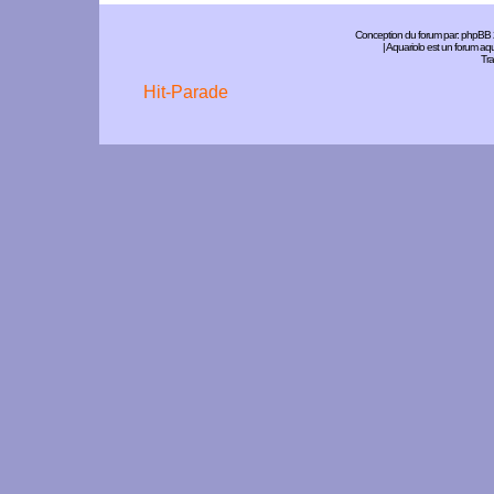
Conception du forum par:
phpBB
| Aquariolo est un forum a
Tra