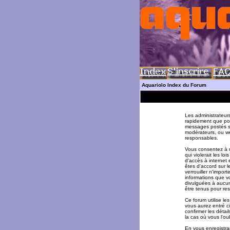
Aquariolo Index du Forum
Les administrateur
rapidement que pos
messages postés su
modérateurs, ou w
responsables.
Vous consentez à n
qui violerait les l
d'accès à internet 
êtes d'accord sur l
verrouiller n'impor
informations que v
divulguées à aucun
être tenus pour re
Ce forum utilise le
vous aurez entré ci
confirmer les déta
la cas où vous l'oub
En vous enregistran