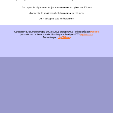
J'accepte le règlement et j'ai
exactement
ou
plus
de 13 ans
J'accepte le règlement et j'ai
moins
de 13 ans
Je n'accepte pas le règlement
Conception du forum par:
phpBB
2.0.18 © 2005 phpBB Group | Thème crée par
Pigne.net
| Aquariolo est un forum aquariophile crée par H.Ben Ayed-2003
lagalaxie.com
Traduction par :
phpBB-fr.com