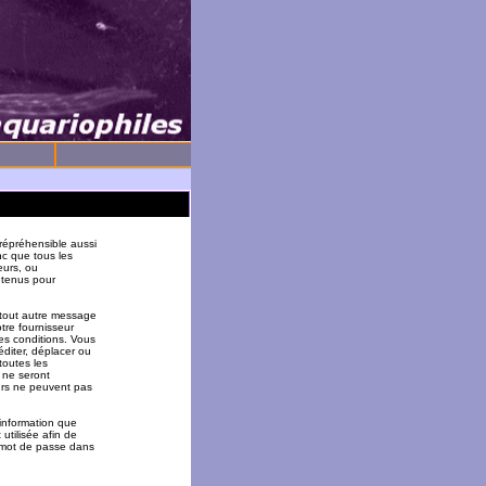
répréhensible aussi
nc que tous les
eurs, ou
 tenus pour
 tout autre message
tre fournisseur
es conditions. Vous
éditer, déplacer ou
toutes les
 ne seront
urs ne peuvent pas
 information que
utilisée afin de
u mot de passe dans