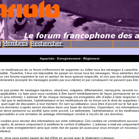
Aquariolo - Enregistrement - Règlement
s et modérateurs de ce forum s'efforceront de supprimer ou éditer tous les messages à caractère 
sible. Toutefois, il leur est impossible de passer en revue tous les messages. Vous admettez do
r ces forums expriment la vue et opinion de leurs auteurs respectifs, et non pas des administrat
ebmestres (excepté les messages postés par eux-même) et par conséquent ne peuvent pas être
e pas poster de messages injurieux, obscènes, vulgaires, diffamatoires, menaçants, sexuels ou
ois applicables. Le faire peut vous conduire à être banni immédiatement de façon permanente (et vo
en sera informé). L'adresse IP de chaque message est enregistrée afin d'aider à faire respecter c
e fait que le webmestre, l'administrateur et les modérateurs de ce forum ont le droit de supprimer, 
te quel sujet de discussion à tout moment. En tant qu'utilisateur, vous êtes d'accord sur le fait que 
ous donnerez ci-après seront stockées dans une base de données. Cependant, ces informations
e tierce personne ou société sans votre accord. Le webmestre, l'administrateur, et les modérate
sponsables si une tentative de piratage informatique conduit à l'accès de ces données.
s cookies pour stocker des informations sur votre ordinateur. Ces cookies ne contiendront aucune
-après, ils servent uniquement à améliorer le confort d'utilisation. L'adresse e-mail est uniquement 
ils de votre enregistrement ainsi que votre mot de passe (et aussi pour vous envoyer un nouvea
lieriez).
t, vous vous portez garant du fait d'être en accord avec le règlement ci-dessus.