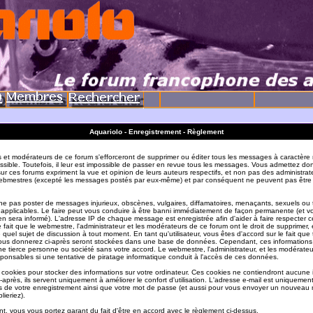
Aquariolo - Enregistrement - Règlement
s et modérateurs de ce forum s'efforceront de supprimer ou éditer tous les messages à caractère 
sible. Toutefois, il leur est impossible de passer en revue tous les messages. Vous admettez do
r ces forums expriment la vue et opinion de leurs auteurs respectifs, et non pas des administrat
ebmestres (excepté les messages postés par eux-même) et par conséquent ne peuvent pas être
e pas poster de messages injurieux, obscènes, vulgaires, diffamatoires, menaçants, sexuels ou
ois applicables. Le faire peut vous conduire à être banni immédiatement de façon permanente (et vo
en sera informé). L'adresse IP de chaque message est enregistrée afin d'aider à faire respecter c
e fait que le webmestre, l'administrateur et les modérateurs de ce forum ont le droit de supprimer, 
te quel sujet de discussion à tout moment. En tant qu'utilisateur, vous êtes d'accord sur le fait que 
ous donnerez ci-après seront stockées dans une base de données. Cependant, ces informations
e tierce personne ou société sans votre accord. Le webmestre, l'administrateur, et les modérate
sponsables si une tentative de piratage informatique conduit à l'accès de ces données.
s cookies pour stocker des informations sur votre ordinateur. Ces cookies ne contiendront aucune
-après, ils servent uniquement à améliorer le confort d'utilisation. L'adresse e-mail est uniquement 
ils de votre enregistrement ainsi que votre mot de passe (et aussi pour vous envoyer un nouvea
lieriez).
t, vous vous portez garant du fait d'être en accord avec le règlement ci-dessus.