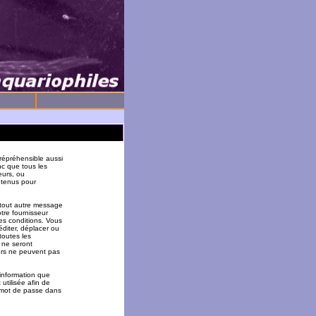
répréhensible aussi
nc que tous les
eurs, ou
 tenus pour
 tout autre message
tre fournisseur
es conditions. Vous
éditer, déplacer ou
toutes les
 ne seront
urs ne peuvent pas
 information que
utilisée afin de
u mot de passe dans