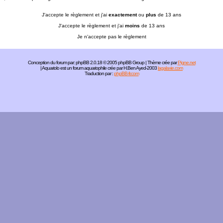
J'accepte le règlement et j'ai
exactement
ou
plus
de 13 ans
J'accepte le règlement et j'ai
moins
de 13 ans
Je n'accepte pas le règlement
Conception du forum par:
phpBB
2.0.18 © 2005 phpBB Group | Thème crée par
Pigne.net
| Aquariolo est un forum aquariophile crée par H.Ben Ayed-2003
lagalaxie.com
Traduction par :
phpBB-fr.com