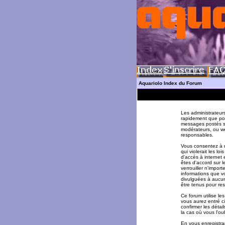
Aquariolo Index du Forum
Les administrateur
rapidement que pos
messages postés su
modérateurs, ou w
responsables.
Vous consentez à n
qui violerait les l
d'accès à internet 
êtes d'accord sur l
verrouiller n'impor
informations que v
divulguées à aucun
être tenus pour re
Ce forum utilise le
vous aurez entré ci
confirmer les déta
la cas où vous l'oub
En vous enregistran