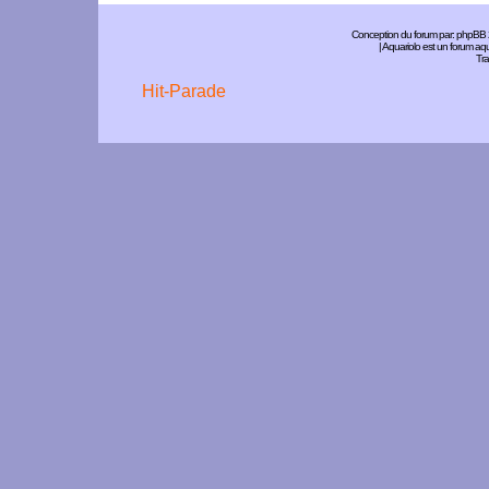
Conception du forum par:
phpBB
| Aquariolo est un forum a
Tra