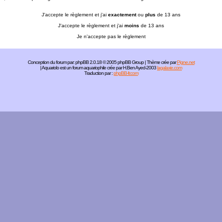
J'accepte le règlement et j'ai
exactement
ou
plus
de 13 ans
J'accepte le règlement et j'ai
moins
de 13 ans
Je n'accepte pas le règlement
Conception du forum par:
phpBB
2.0.18 © 2005 phpBB Group | Thème crée par
Pigne.net
| Aquariolo est un forum aquariophile crée par H.Ben Ayed-2003
lagalaxie.com
Traduction par :
phpBB-fr.com