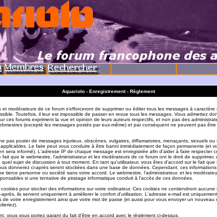
Aquariolo - Enregistrement - Règlement
s et modérateurs de ce forum s'efforceront de supprimer ou éditer tous les messages à caractère 
sible. Toutefois, il leur est impossible de passer en revue tous les messages. Vous admettez do
r ces forums expriment la vue et opinion de leurs auteurs respectifs, et non pas des administrat
ebmestres (excepté les messages postés par eux-même) et par conséquent ne peuvent pas être
e pas poster de messages injurieux, obscènes, vulgaires, diffamatoires, menaçants, sexuels ou
ois applicables. Le faire peut vous conduire à être banni immédiatement de façon permanente (et vo
en sera informé). L'adresse IP de chaque message est enregistrée afin d'aider à faire respecter c
e fait que le webmestre, l'administrateur et les modérateurs de ce forum ont le droit de supprimer, 
te quel sujet de discussion à tout moment. En tant qu'utilisateur, vous êtes d'accord sur le fait que 
ous donnerez ci-après seront stockées dans une base de données. Cependant, ces informations
e tierce personne ou société sans votre accord. Le webmestre, l'administrateur, et les modérate
sponsables si une tentative de piratage informatique conduit à l'accès de ces données.
s cookies pour stocker des informations sur votre ordinateur. Ces cookies ne contiendront aucune
-après, ils servent uniquement à améliorer le confort d'utilisation. L'adresse e-mail est uniquement 
ils de votre enregistrement ainsi que votre mot de passe (et aussi pour vous envoyer un nouvea
lieriez).
t, vous vous portez garant du fait d'être en accord avec le règlement ci-dessus.