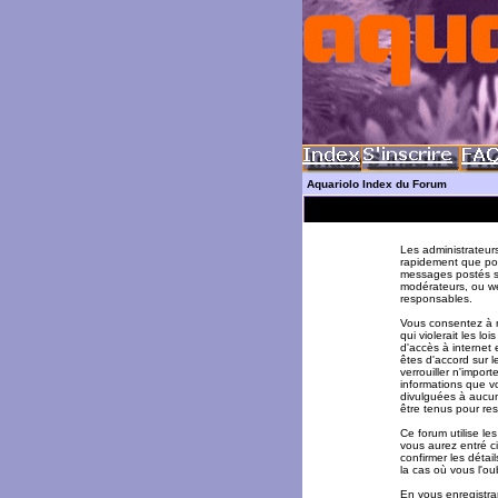
Aquariolo Index du Forum
Les administrateur
rapidement que pos
messages postés su
modérateurs, ou w
responsables.
Vous consentez à n
qui violerait les l
d'accès à internet 
êtes d'accord sur l
verrouiller n'impor
informations que v
divulguées à aucun
être tenus pour re
Ce forum utilise le
vous aurez entré ci
confirmer les déta
la cas où vous l'oub
En vous enregistran