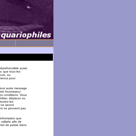
répréhensible aussi
nc que tous les
eurs, ou
 tenus pour
 tout autre message
tre fournisseur
es conditions. Vous
éditer, déplacer ou
toutes les
 ne seront
urs ne peuvent pas
 information que
utilisée afin de
u mot de passe dans