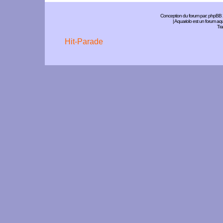
Conception du forum par:
phpBB
| Aquariolo est un forum a
Tra