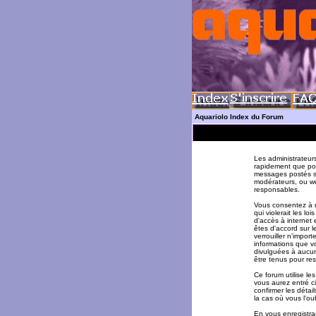
Aquariolo Index du Forum
Les administrateur
rapidement que pos
messages postés su
modérateurs, ou w
responsables.
Vous consentez à n
qui violerait les l
d'accès à internet 
êtes d'accord sur l
verrouiller n'impor
informations que v
divulguées à aucun
être tenus pour re
Ce forum utilise le
vous aurez entré ci
confirmer les déta
la cas où vous l'oub
En vous enregistran