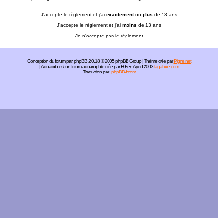
J'accepte le règlement et j'ai
exactement
ou
plus
de 13 ans
J'accepte le règlement et j'ai
moins
de 13 ans
Je n'accepte pas le règlement
Conception du forum par:
phpBB
2.0.18 © 2005 phpBB Group | Thème crée par
Pigne.net
| Aquariolo est un forum aquariophile crée par H.Ben Ayed-2003
lagalaxie.com
Traduction par :
phpBB-fr.com