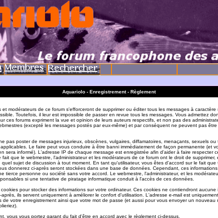
Aquariolo - Enregistrement - Règlement
s et modérateurs de ce forum s'efforceront de supprimer ou éditer tous les messages à caractère 
sible. Toutefois, il leur est impossible de passer en revue tous les messages. Vous admettez do
r ces forums expriment la vue et opinion de leurs auteurs respectifs, et non pas des administrat
ebmestres (excepté les messages postés par eux-même) et par conséquent ne peuvent pas être
e pas poster de messages injurieux, obscènes, vulgaires, diffamatoires, menaçants, sexuels ou
ois applicables. Le faire peut vous conduire à être banni immédiatement de façon permanente (et vo
en sera informé). L'adresse IP de chaque message est enregistrée afin d'aider à faire respecter c
e fait que le webmestre, l'administrateur et les modérateurs de ce forum ont le droit de supprimer, 
te quel sujet de discussion à tout moment. En tant qu'utilisateur, vous êtes d'accord sur le fait que 
ous donnerez ci-après seront stockées dans une base de données. Cependant, ces informations
e tierce personne ou société sans votre accord. Le webmestre, l'administrateur, et les modérate
sponsables si une tentative de piratage informatique conduit à l'accès de ces données.
s cookies pour stocker des informations sur votre ordinateur. Ces cookies ne contiendront aucune
-après, ils servent uniquement à améliorer le confort d'utilisation. L'adresse e-mail est uniquement 
ils de votre enregistrement ainsi que votre mot de passe (et aussi pour vous envoyer un nouvea
lieriez).
t, vous vous portez garant du fait d'être en accord avec le règlement ci-dessus.