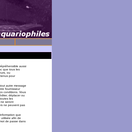
répréhensible aussi
nc que tous les
eurs, ou
 tenus pour
 tout autre message
tre fournisseur
es conditions. Vous
éditer, déplacer ou
toutes les
 ne seront
urs ne peuvent pas
 information que
utilisée afin de
u mot de passe dans