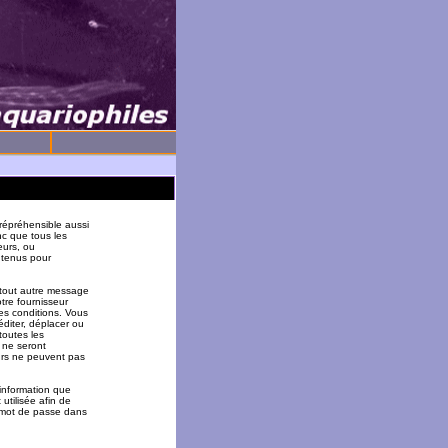
répréhensible aussi
nc que tous les
eurs, ou
 tenus pour
 tout autre message
tre fournisseur
es conditions. Vous
éditer, déplacer ou
toutes les
 ne seront
urs ne peuvent pas
 information que
utilisée afin de
u mot de passe dans