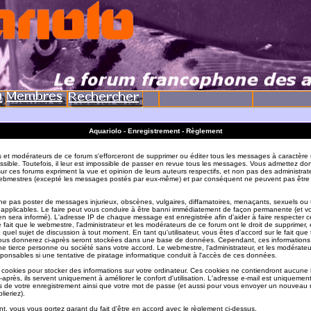
Aquariolo - Enregistrement - Règlement
s et modérateurs de ce forum s'efforceront de supprimer ou éditer tous les messages à caractère 
sible. Toutefois, il leur est impossible de passer en revue tous les messages. Vous admettez do
r ces forums expriment la vue et opinion de leurs auteurs respectifs, et non pas des administrat
ebmestres (excepté les messages postés par eux-même) et par conséquent ne peuvent pas être
e pas poster de messages injurieux, obscènes, vulgaires, diffamatoires, menaçants, sexuels ou
ois applicables. Le faire peut vous conduire à être banni immédiatement de façon permanente (et vo
en sera informé). L'adresse IP de chaque message est enregistrée afin d'aider à faire respecter c
e fait que le webmestre, l'administrateur et les modérateurs de ce forum ont le droit de supprimer, 
te quel sujet de discussion à tout moment. En tant qu'utilisateur, vous êtes d'accord sur le fait que 
ous donnerez ci-après seront stockées dans une base de données. Cependant, ces informations
e tierce personne ou société sans votre accord. Le webmestre, l'administrateur, et les modérate
sponsables si une tentative de piratage informatique conduit à l'accès de ces données.
s cookies pour stocker des informations sur votre ordinateur. Ces cookies ne contiendront aucune
-après, ils servent uniquement à améliorer le confort d'utilisation. L'adresse e-mail est uniquement 
ils de votre enregistrement ainsi que votre mot de passe (et aussi pour vous envoyer un nouvea
lieriez).
t, vous vous portez garant du fait d'être en accord avec le règlement ci-dessus.