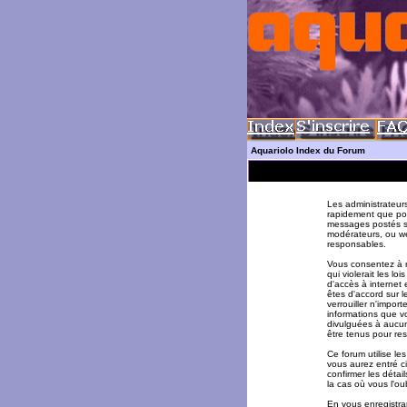
Aquariolo Index du Forum
Les administrateur
rapidement que pos
messages postés su
modérateurs, ou w
responsables.
Vous consentez à n
qui violerait les l
d'accès à internet 
êtes d'accord sur l
verrouiller n'impor
informations que v
divulguées à aucun
être tenus pour re
Ce forum utilise le
vous aurez entré ci
confirmer les déta
la cas où vous l'oub
En vous enregistran