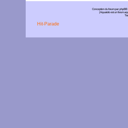
Conception du forum par:
phpBB
| Aquariolo est un forum a
Tra