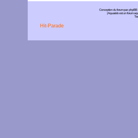
Conception du forum par:
phpBB
| Aquariolo est un forum a
Tra