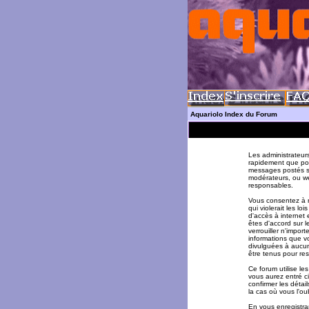
Aquariolo Index du Forum
Les administrateur
rapidement que pos
messages postés su
modérateurs, ou w
responsables.
Vous consentez à n
qui violerait les l
d'accès à internet 
êtes d'accord sur l
verrouiller n'impor
informations que v
divulguées à aucun
être tenus pour re
Ce forum utilise le
vous aurez entré ci
confirmer les déta
la cas où vous l'oub
En vous enregistran