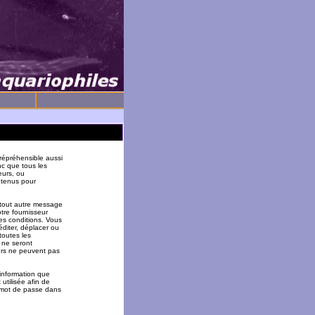
répréhensible aussi
nc que tous les
eurs, ou
 tenus pour
 tout autre message
tre fournisseur
es conditions. Vous
éditer, déplacer ou
toutes les
 ne seront
urs ne peuvent pas
 information que
utilisée afin de
u mot de passe dans