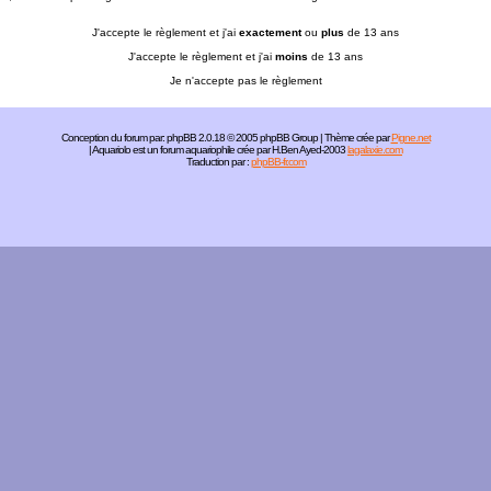
J'accepte le règlement et j'ai
exactement
ou
plus
de 13 ans
J'accepte le règlement et j'ai
moins
de 13 ans
Je n'accepte pas le règlement
Conception du forum par:
phpBB
2.0.18 © 2005 phpBB Group | Thème crée par
Pigne.net
| Aquariolo est un forum aquariophile crée par H.Ben Ayed-2003
lagalaxie.com
Traduction par :
phpBB-fr.com