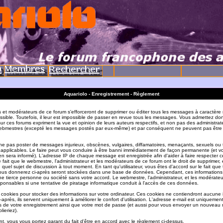
Aquariolo - Enregistrement - Règlement
s et modérateurs de ce forum s'efforceront de supprimer ou éditer tous les messages à caractère 
sible. Toutefois, il leur est impossible de passer en revue tous les messages. Vous admettez do
r ces forums expriment la vue et opinion de leurs auteurs respectifs, et non pas des administrat
ebmestres (excepté les messages postés par eux-même) et par conséquent ne peuvent pas être
e pas poster de messages injurieux, obscènes, vulgaires, diffamatoires, menaçants, sexuels ou
ois applicables. Le faire peut vous conduire à être banni immédiatement de façon permanente (et vo
en sera informé). L'adresse IP de chaque message est enregistrée afin d'aider à faire respecter c
e fait que le webmestre, l'administrateur et les modérateurs de ce forum ont le droit de supprimer, 
te quel sujet de discussion à tout moment. En tant qu'utilisateur, vous êtes d'accord sur le fait que 
ous donnerez ci-après seront stockées dans une base de données. Cependant, ces informations
e tierce personne ou société sans votre accord. Le webmestre, l'administrateur, et les modérate
sponsables si une tentative de piratage informatique conduit à l'accès de ces données.
s cookies pour stocker des informations sur votre ordinateur. Ces cookies ne contiendront aucune
-après, ils servent uniquement à améliorer le confort d'utilisation. L'adresse e-mail est uniquement 
ils de votre enregistrement ainsi que votre mot de passe (et aussi pour vous envoyer un nouvea
lieriez).
t, vous vous portez garant du fait d'être en accord avec le règlement ci-dessus.