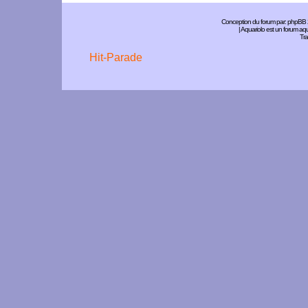
Conception du forum par:
phpBB
| Aquariolo est un forum a
Tra