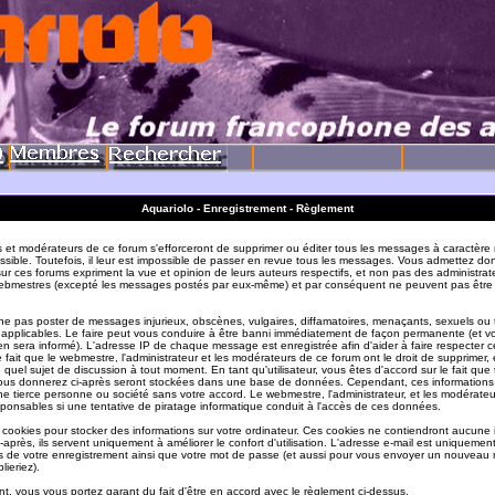
Aquariolo - Enregistrement - Règlement
s et modérateurs de ce forum s'efforceront de supprimer ou éditer tous les messages à caractère 
sible. Toutefois, il leur est impossible de passer en revue tous les messages. Vous admettez do
r ces forums expriment la vue et opinion de leurs auteurs respectifs, et non pas des administrat
ebmestres (excepté les messages postés par eux-même) et par conséquent ne peuvent pas être
e pas poster de messages injurieux, obscènes, vulgaires, diffamatoires, menaçants, sexuels ou
ois applicables. Le faire peut vous conduire à être banni immédiatement de façon permanente (et vo
en sera informé). L'adresse IP de chaque message est enregistrée afin d'aider à faire respecter c
e fait que le webmestre, l'administrateur et les modérateurs de ce forum ont le droit de supprimer, 
te quel sujet de discussion à tout moment. En tant qu'utilisateur, vous êtes d'accord sur le fait que 
ous donnerez ci-après seront stockées dans une base de données. Cependant, ces informations
e tierce personne ou société sans votre accord. Le webmestre, l'administrateur, et les modérate
sponsables si une tentative de piratage informatique conduit à l'accès de ces données.
s cookies pour stocker des informations sur votre ordinateur. Ces cookies ne contiendront aucune
-après, ils servent uniquement à améliorer le confort d'utilisation. L'adresse e-mail est uniquement 
ils de votre enregistrement ainsi que votre mot de passe (et aussi pour vous envoyer un nouvea
lieriez).
t, vous vous portez garant du fait d'être en accord avec le règlement ci-dessus.