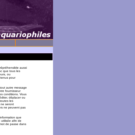
répréhensible aussi
nc que tous les
eurs, ou
 tenus pour
 tout autre message
tre fournisseur
es conditions. Vous
éditer, déplacer ou
toutes les
 ne seront
urs ne peuvent pas
 information que
utilisée afin de
u mot de passe dans