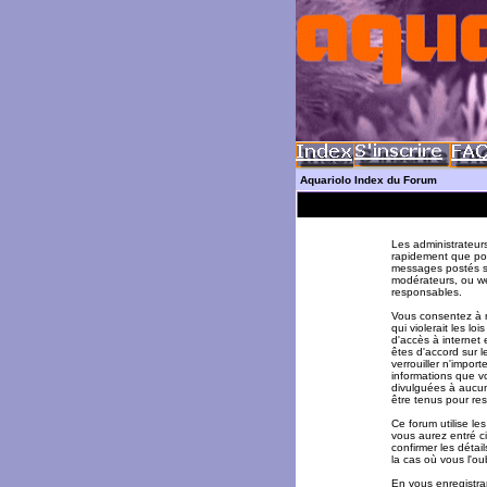
Aquariolo Index du Forum
Les administrateur
rapidement que pos
messages postés su
modérateurs, ou w
responsables.
Vous consentez à n
qui violerait les l
d'accès à internet 
êtes d'accord sur l
verrouiller n'impor
informations que v
divulguées à aucun
être tenus pour re
Ce forum utilise le
vous aurez entré ci
confirmer les déta
la cas où vous l'oub
En vous enregistran