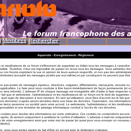
Aquariolo - Enregistrement - Règlement
s et modérateurs de ce forum s'efforceront de supprimer ou éditer tous les messages à caractère 
sible. Toutefois, il leur est impossible de passer en revue tous les messages. Vous admettez do
r ces forums expriment la vue et opinion de leurs auteurs respectifs, et non pas des administrat
ebmestres (excepté les messages postés par eux-même) et par conséquent ne peuvent pas être
e pas poster de messages injurieux, obscènes, vulgaires, diffamatoires, menaçants, sexuels ou
ois applicables. Le faire peut vous conduire à être banni immédiatement de façon permanente (et vo
en sera informé). L'adresse IP de chaque message est enregistrée afin d'aider à faire respecter c
e fait que le webmestre, l'administrateur et les modérateurs de ce forum ont le droit de supprimer, 
te quel sujet de discussion à tout moment. En tant qu'utilisateur, vous êtes d'accord sur le fait que 
ous donnerez ci-après seront stockées dans une base de données. Cependant, ces informations
e tierce personne ou société sans votre accord. Le webmestre, l'administrateur, et les modérate
sponsables si une tentative de piratage informatique conduit à l'accès de ces données.
s cookies pour stocker des informations sur votre ordinateur. Ces cookies ne contiendront aucune
-après, ils servent uniquement à améliorer le confort d'utilisation. L'adresse e-mail est uniquement 
ils de votre enregistrement ainsi que votre mot de passe (et aussi pour vous envoyer un nouvea
lieriez).
t, vous vous portez garant du fait d'être en accord avec le règlement ci-dessus.