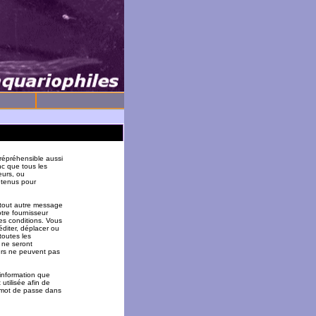
répréhensible aussi
nc que tous les
eurs, ou
 tenus pour
 tout autre message
tre fournisseur
es conditions. Vous
éditer, déplacer ou
toutes les
 ne seront
urs ne peuvent pas
 information que
utilisée afin de
u mot de passe dans