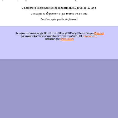
J'accepte le règlement et j'ai
exactement
ou
plus
de 13 ans
J'accepte le règlement et j'ai
moins
de 13 ans
Je n'accepte pas le règlement
Conception du forum par:
phpBB
2.0.18 © 2005 phpBB Group | Thème crée par
Pigne.net
| Aquariolo est un forum aquariophile crée par H.Ben Ayed-2003
lagalaxie.com
Traduction par :
phpBB-fr.com