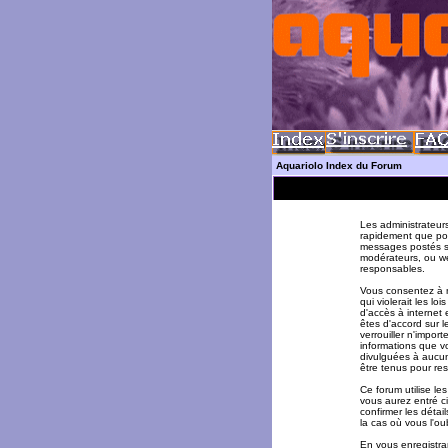
Aquariolo Index du Forum
Les administrateur
rapidement que pos
messages postés su
modérateurs, ou w
responsables.
Vous consentez à n
qui violerait les l
d'accès à internet 
êtes d'accord sur l
verrouiller n'impor
informations que v
divulguées à aucun
être tenus pour re
Ce forum utilise le
vous aurez entré ci
confirmer les déta
la cas où vous l'oub
En vous enregistran