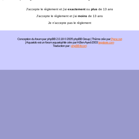
J'accepte le règlement et j'ai
exactement
ou
plus
de 13 ans
J'accepte le règlement et j'ai
moins
de 13 ans
Je n'accepte pas le règlement
Conception du forum par:
phpBB
2.0.18 © 2005 phpBB Group | Thème crée par
Pigne.net
| Aquariolo est un forum aquariophile crée par H.Ben Ayed-2003
lagalaxie.com
Traduction par :
phpBB-fr.com