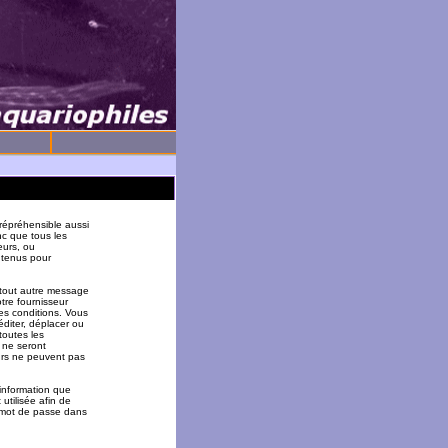
répréhensible aussi
nc que tous les
eurs, ou
 tenus pour
 tout autre message
tre fournisseur
es conditions. Vous
éditer, déplacer ou
toutes les
 ne seront
urs ne peuvent pas
 information que
utilisée afin de
u mot de passe dans