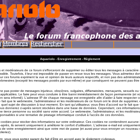
Aquariolo - Enregistrement - Règlement
s et modérateurs de ce forum s'efforceront de supprimer ou éditer tous les messages à caractère 
sible. Toutefois, il leur est impossible de passer en revue tous les messages. Vous admettez do
r ces forums expriment la vue et opinion de leurs auteurs respectifs, et non pas des administrat
ebmestres (excepté les messages postés par eux-même) et par conséquent ne peuvent pas être
e pas poster de messages injurieux, obscènes, vulgaires, diffamatoires, menaçants, sexuels ou
ois applicables. Le faire peut vous conduire à être banni immédiatement de façon permanente (et vo
en sera informé). L'adresse IP de chaque message est enregistrée afin d'aider à faire respecter c
e fait que le webmestre, l'administrateur et les modérateurs de ce forum ont le droit de supprimer, 
te quel sujet de discussion à tout moment. En tant qu'utilisateur, vous êtes d'accord sur le fait que 
ous donnerez ci-après seront stockées dans une base de données. Cependant, ces informations
e tierce personne ou société sans votre accord. Le webmestre, l'administrateur, et les modérate
sponsables si une tentative de piratage informatique conduit à l'accès de ces données.
s cookies pour stocker des informations sur votre ordinateur. Ces cookies ne contiendront aucune
-après, ils servent uniquement à améliorer le confort d'utilisation. L'adresse e-mail est uniquement 
ils de votre enregistrement ainsi que votre mot de passe (et aussi pour vous envoyer un nouvea
lieriez).
t, vous vous portez garant du fait d'être en accord avec le règlement ci-dessus.