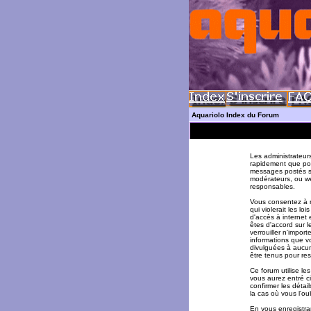
Aquariolo Index du Forum
Les administrateur
rapidement que pos
messages postés su
modérateurs, ou w
responsables.
Vous consentez à n
qui violerait les l
d'accès à internet 
êtes d'accord sur l
verrouiller n'impor
informations que v
divulguées à aucun
être tenus pour re
Ce forum utilise le
vous aurez entré ci
confirmer les déta
la cas où vous l'oub
En vous enregistran