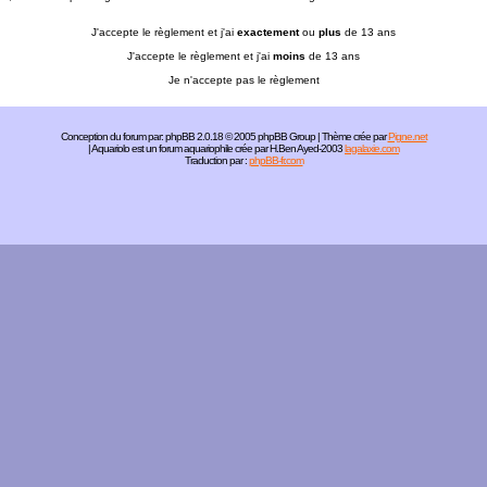
J'accepte le règlement et j'ai
exactement
ou
plus
de 13 ans
J'accepte le règlement et j'ai
moins
de 13 ans
Je n'accepte pas le règlement
Conception du forum par:
phpBB
2.0.18 © 2005 phpBB Group | Thème crée par
Pigne.net
| Aquariolo est un forum aquariophile crée par H.Ben Ayed-2003
lagalaxie.com
Traduction par :
phpBB-fr.com