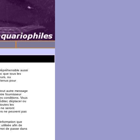
répréhensible aussi
nc que tous les
eurs, ou
 tenus pour
 tout autre message
tre fournisseur
es conditions. Vous
éditer, déplacer ou
toutes les
 ne seront
urs ne peuvent pas
 information que
utilisée afin de
u mot de passe dans