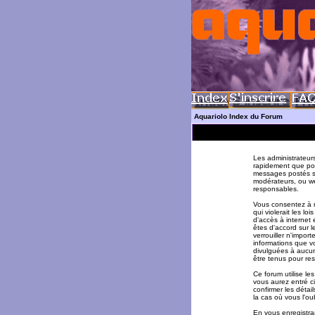
Aquariolo Index du Forum
Les administrateur
rapidement que pos
messages postés su
modérateurs, ou w
responsables.
Vous consentez à n
qui violerait les l
d'accès à internet 
êtes d'accord sur l
verrouiller n'impor
informations que v
divulguées à aucun
être tenus pour re
Ce forum utilise le
vous aurez entré ci
confirmer les déta
la cas où vous l'oub
En vous enregistran