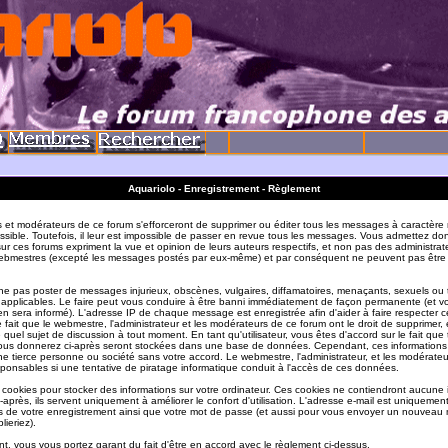
Aquariolo - Enregistrement - Règlement
s et modérateurs de ce forum s'efforceront de supprimer ou éditer tous les messages à caractère 
sible. Toutefois, il leur est impossible de passer en revue tous les messages. Vous admettez do
r ces forums expriment la vue et opinion de leurs auteurs respectifs, et non pas des administrat
ebmestres (excepté les messages postés par eux-même) et par conséquent ne peuvent pas être
e pas poster de messages injurieux, obscènes, vulgaires, diffamatoires, menaçants, sexuels ou
ois applicables. Le faire peut vous conduire à être banni immédiatement de façon permanente (et vo
en sera informé). L'adresse IP de chaque message est enregistrée afin d'aider à faire respecter c
e fait que le webmestre, l'administrateur et les modérateurs de ce forum ont le droit de supprimer, 
te quel sujet de discussion à tout moment. En tant qu'utilisateur, vous êtes d'accord sur le fait que 
ous donnerez ci-après seront stockées dans une base de données. Cependant, ces informations
e tierce personne ou société sans votre accord. Le webmestre, l'administrateur, et les modérate
sponsables si une tentative de piratage informatique conduit à l'accès de ces données.
s cookies pour stocker des informations sur votre ordinateur. Ces cookies ne contiendront aucune
-après, ils servent uniquement à améliorer le confort d'utilisation. L'adresse e-mail est uniquement 
ils de votre enregistrement ainsi que votre mot de passe (et aussi pour vous envoyer un nouvea
lieriez).
t, vous vous portez garant du fait d'être en accord avec le règlement ci-dessus.