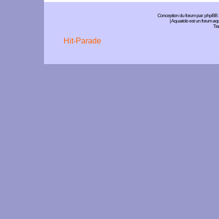
Conception du forum par:
phpBB
| Aquariolo est un forum a
Tra