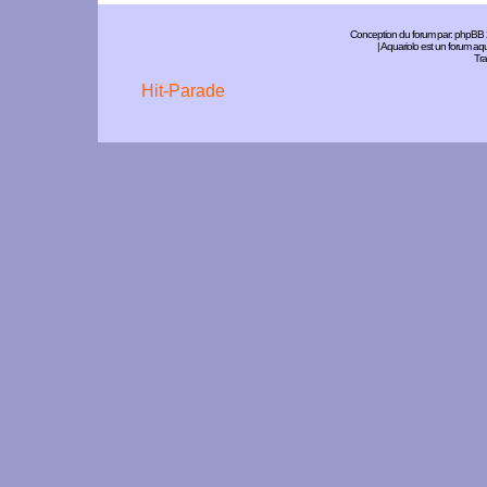
Conception du forum par:
phpBB
| Aquariolo est un forum a
Tra