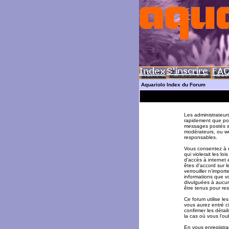
Aquariolo Index du Forum
Les administrateur
rapidement que pos
messages postés su
modérateurs, ou w
responsables.
Vous consentez à n
qui violerait les l
d'accès à internet 
êtes d'accord sur l
verrouiller n'impor
informations que v
divulguées à aucun
être tenus pour re
Ce forum utilise le
vous aurez entré ci
confirmer les déta
la cas où vous l'oub
En vous enregistran