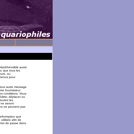
répréhensible aussi
nc que tous les
eurs, ou
 tenus pour
 tout autre message
tre fournisseur
es conditions. Vous
éditer, déplacer ou
toutes les
 ne seront
urs ne peuvent pas
 information que
utilisée afin de
u mot de passe dans