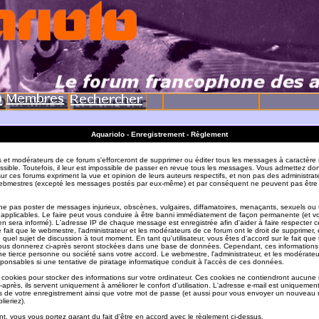
Aquariolo - Enregistrement - Règlement
s et modérateurs de ce forum s'efforceront de supprimer ou éditer tous les messages à caractère 
sible. Toutefois, il leur est impossible de passer en revue tous les messages. Vous admettez do
r ces forums expriment la vue et opinion de leurs auteurs respectifs, et non pas des administrat
ebmestres (excepté les messages postés par eux-même) et par conséquent ne peuvent pas être
e pas poster de messages injurieux, obscènes, vulgaires, diffamatoires, menaçants, sexuels ou
ois applicables. Le faire peut vous conduire à être banni immédiatement de façon permanente (et vo
en sera informé). L'adresse IP de chaque message est enregistrée afin d'aider à faire respecter c
e fait que le webmestre, l'administrateur et les modérateurs de ce forum ont le droit de supprimer, 
te quel sujet de discussion à tout moment. En tant qu'utilisateur, vous êtes d'accord sur le fait que 
ous donnerez ci-après seront stockées dans une base de données. Cependant, ces informations
e tierce personne ou société sans votre accord. Le webmestre, l'administrateur, et les modérate
sponsables si une tentative de piratage informatique conduit à l'accès de ces données.
s cookies pour stocker des informations sur votre ordinateur. Ces cookies ne contiendront aucune
-après, ils servent uniquement à améliorer le confort d'utilisation. L'adresse e-mail est uniquement 
ils de votre enregistrement ainsi que votre mot de passe (et aussi pour vous envoyer un nouvea
lieriez).
t, vous vous portez garant du fait d'être en accord avec le règlement ci-dessus.