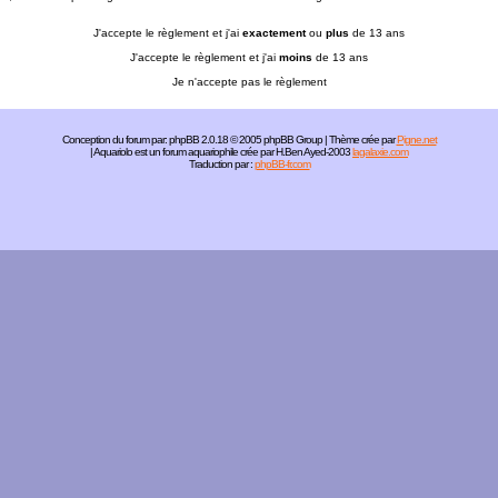
J'accepte le règlement et j'ai
exactement
ou
plus
de 13 ans
J'accepte le règlement et j'ai
moins
de 13 ans
Je n'accepte pas le règlement
Conception du forum par:
phpBB
2.0.18 © 2005 phpBB Group | Thème crée par
Pigne.net
| Aquariolo est un forum aquariophile crée par H.Ben Ayed-2003
lagalaxie.com
Traduction par :
phpBB-fr.com