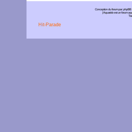
Conception du forum par:
phpBB
| Aquariolo est un forum a
Tra