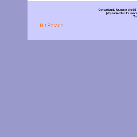
Conception du forum par:
phpBB
| Aquariolo est un forum a
Tra