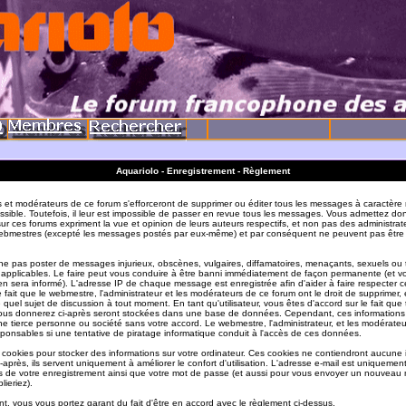
Aquariolo - Enregistrement - Règlement
s et modérateurs de ce forum s'efforceront de supprimer ou éditer tous les messages à caractère 
sible. Toutefois, il leur est impossible de passer en revue tous les messages. Vous admettez do
r ces forums expriment la vue et opinion de leurs auteurs respectifs, et non pas des administrat
ebmestres (excepté les messages postés par eux-même) et par conséquent ne peuvent pas être
e pas poster de messages injurieux, obscènes, vulgaires, diffamatoires, menaçants, sexuels ou
ois applicables. Le faire peut vous conduire à être banni immédiatement de façon permanente (et vo
en sera informé). L'adresse IP de chaque message est enregistrée afin d'aider à faire respecter c
e fait que le webmestre, l'administrateur et les modérateurs de ce forum ont le droit de supprimer, 
te quel sujet de discussion à tout moment. En tant qu'utilisateur, vous êtes d'accord sur le fait que 
ous donnerez ci-après seront stockées dans une base de données. Cependant, ces informations
e tierce personne ou société sans votre accord. Le webmestre, l'administrateur, et les modérate
sponsables si une tentative de piratage informatique conduit à l'accès de ces données.
s cookies pour stocker des informations sur votre ordinateur. Ces cookies ne contiendront aucune
-après, ils servent uniquement à améliorer le confort d'utilisation. L'adresse e-mail est uniquement 
ils de votre enregistrement ainsi que votre mot de passe (et aussi pour vous envoyer un nouvea
lieriez).
t, vous vous portez garant du fait d'être en accord avec le règlement ci-dessus.