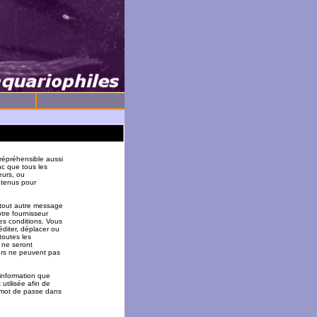
répréhensible aussi
nc que tous les
eurs, ou
 tenus pour
 tout autre message
tre fournisseur
es conditions. Vous
éditer, déplacer ou
toutes les
 ne seront
urs ne peuvent pas
 information que
utilisée afin de
u mot de passe dans