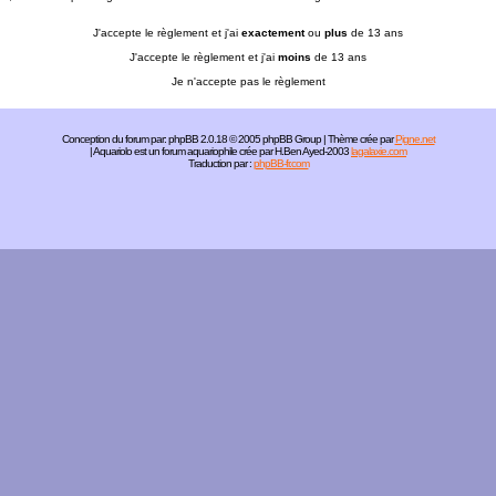
J'accepte le règlement et j'ai
exactement
ou
plus
de 13 ans
J'accepte le règlement et j'ai
moins
de 13 ans
Je n'accepte pas le règlement
Conception du forum par:
phpBB
2.0.18 © 2005 phpBB Group | Thème crée par
Pigne.net
| Aquariolo est un forum aquariophile crée par H.Ben Ayed-2003
lagalaxie.com
Traduction par :
phpBB-fr.com