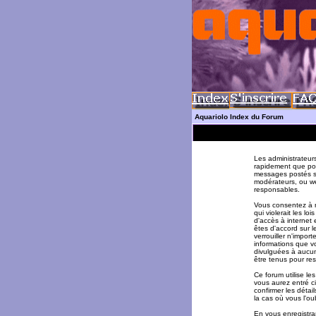
Aquariolo Index du Forum
Les administrateur
rapidement que pos
messages postés su
modérateurs, ou w
responsables.
Vous consentez à n
qui violerait les l
d'accès à internet 
êtes d'accord sur l
verrouiller n'impor
informations que v
divulguées à aucun
être tenus pour re
Ce forum utilise le
vous aurez entré ci
confirmer les déta
la cas où vous l'oub
En vous enregistran