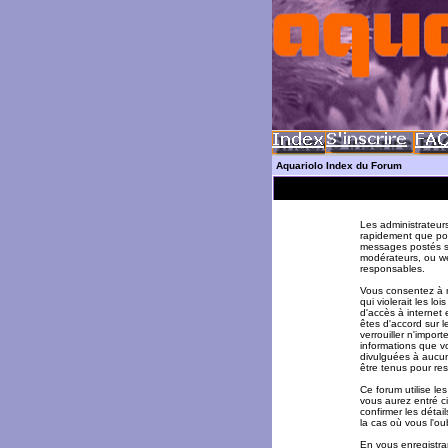
Aquariolo Index du Forum
Les administrateur
rapidement que pos
messages postés su
modérateurs, ou w
responsables.
Vous consentez à n
qui violerait les l
d'accès à internet 
êtes d'accord sur l
verrouiller n'impor
informations que v
divulguées à aucun
être tenus pour re
Ce forum utilise le
vous aurez entré ci
confirmer les déta
la cas où vous l'oub
En vous enregistran