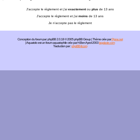
J'accepte le règlement et j'ai
exactement
ou
plus
de 13 ans
J'accepte le règlement et j'ai
moins
de 13 ans
Je n'accepte pas le règlement
Conception du forum par:
phpBB
2.0.18 © 2005 phpBB Group | Thème crée par
Pigne.net
| Aquariolo est un forum aquariophile crée par H.Ben Ayed-2003
lagalaxie.com
Traduction par :
phpBB-fr.com