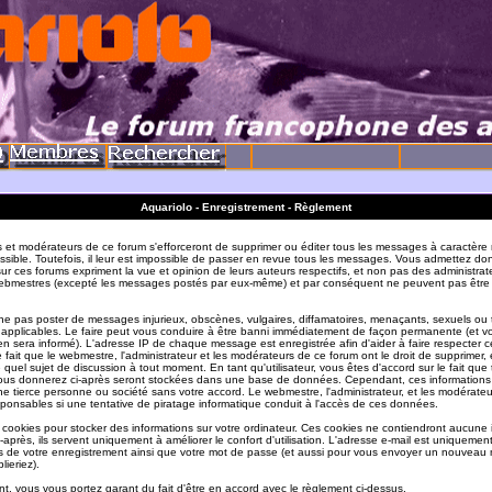
Aquariolo - Enregistrement - Règlement
s et modérateurs de ce forum s'efforceront de supprimer ou éditer tous les messages à caractère 
sible. Toutefois, il leur est impossible de passer en revue tous les messages. Vous admettez do
r ces forums expriment la vue et opinion de leurs auteurs respectifs, et non pas des administrat
ebmestres (excepté les messages postés par eux-même) et par conséquent ne peuvent pas être
e pas poster de messages injurieux, obscènes, vulgaires, diffamatoires, menaçants, sexuels ou
ois applicables. Le faire peut vous conduire à être banni immédiatement de façon permanente (et vo
en sera informé). L'adresse IP de chaque message est enregistrée afin d'aider à faire respecter c
e fait que le webmestre, l'administrateur et les modérateurs de ce forum ont le droit de supprimer, 
te quel sujet de discussion à tout moment. En tant qu'utilisateur, vous êtes d'accord sur le fait que 
ous donnerez ci-après seront stockées dans une base de données. Cependant, ces informations
e tierce personne ou société sans votre accord. Le webmestre, l'administrateur, et les modérate
sponsables si une tentative de piratage informatique conduit à l'accès de ces données.
s cookies pour stocker des informations sur votre ordinateur. Ces cookies ne contiendront aucune
-après, ils servent uniquement à améliorer le confort d'utilisation. L'adresse e-mail est uniquement 
ils de votre enregistrement ainsi que votre mot de passe (et aussi pour vous envoyer un nouvea
lieriez).
t, vous vous portez garant du fait d'être en accord avec le règlement ci-dessus.