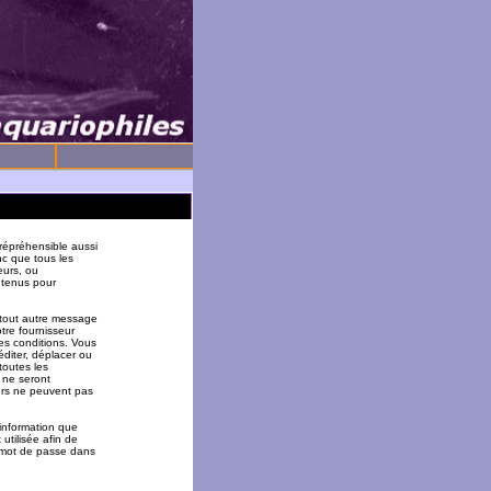
répréhensible aussi
nc que tous les
eurs, ou
 tenus pour
 tout autre message
tre fournisseur
es conditions. Vous
éditer, déplacer ou
toutes les
 ne seront
urs ne peuvent pas
 information que
utilisée afin de
u mot de passe dans