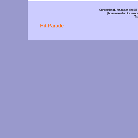
Conception du forum par:
phpBB
| Aquariolo est un forum a
Tra