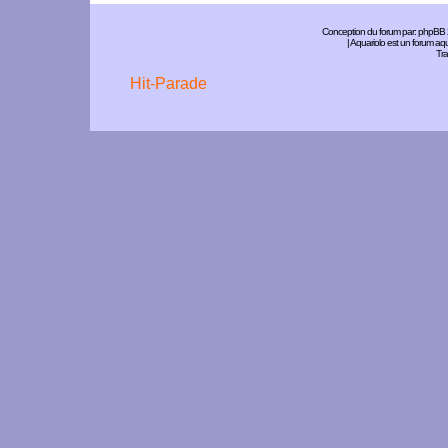
Conception du forum par:
phpBB
| Aquariolo est un forum a
Tra