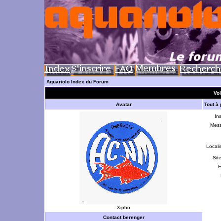
Aquariolo Index du Forum
Voi
Avatar
Tout à
Ins
Mes
Locali
Sit
E
Xipho
Contact berenger