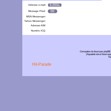
Adresse e-mail:
Message Privé:
MSN Messenger:
Yahoo Messenger:
Adresse AIM:
Numéro ICQ:
Conception du forum par:
phpBB
| Aquariolo est un forum a
Tra