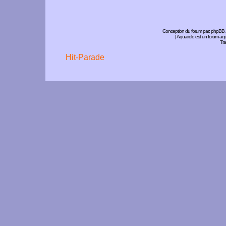
Conception du forum par:
phpBB
| Aquariolo est un forum a
Tra