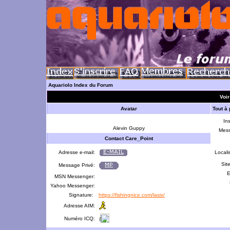
Aquariolo Index du Forum
Voir
Avatar
Tout à
Ins
Alevin Guppy
Mes
Contact Care_Point
Adresse e-mail:
Locali
Sit
Message Privé:
E
MSN Messenger:
Yahoo Messenger:
Signature:
https://fishingnice.com/lasix/
Adresse AIM:
Numéro ICQ: