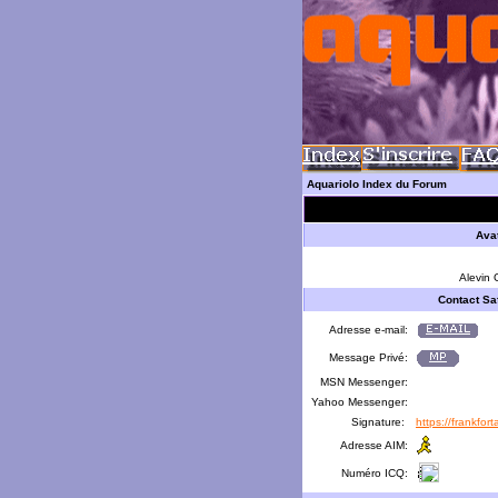
Aquariolo Index du Forum
Ava
Alevin
Contact Sa
Adresse e-mail:
Message Privé:
MSN Messenger:
Yahoo Messenger:
Signature:
https://frankfor
Adresse AIM:
Numéro ICQ: