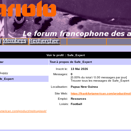
Voir le profil :: Safe_Expert
tar
Tout à propos de Safe_Expert
Inscrit le:
13 Mai 2026
 Guppy
Messages:
0
[0.00% du total / 0.00 messages par jour]
fe_Expert
Trouver tous les messages de Safe_Expert
Localisation:
Papua New Guinea
Site Web:
https://frankfortamerican.com/product/mol
Emploi:
Resources
Loisirs:
Football
tamerican.com/product/molnupiravir/