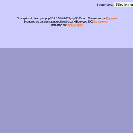
Sauter vers:
Conception du forum par:
phpBB
2.0.18 © 2005 phpBB Group | Thème crée par
Pigne.net
| Aquariolo est un forum aquariophile crée par H.Ben Ayed-2003
lagalaxie.com
Traduction par :
phpBB-fr.com