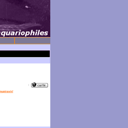
:
nupiravir/