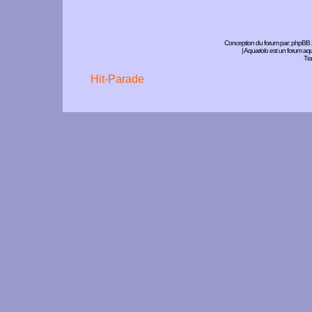
Conception du forum par:
phpBB
| Aquariolo est un forum a
Tra