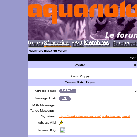
Aquariolo Index du Forum
Voir 
Avatar
To
Alevin Guppy
Contact Safe_Expert
Adresse e-mail:
L
Message Privé:
MSN Messenger:
Yahoo Messenger:
Signature:
https://frankfortamerican.com/product/molnupiravir/
Adresse AIM:
Numéro ICQ: