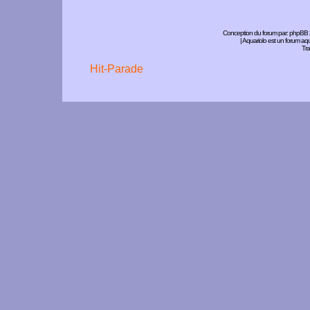
Conception du forum par:
phpBB
| Aquariolo est un forum a
Tra