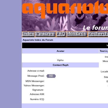
Aquariolo Index du Forum
V
Avatar
Tout à
Ins
Xipho
Mes
Contact Raph
Adresse e-mail:
Locali
Message Privé:
Sit
MSN Messenger:
E
Yahoo Messenger:
Signature:
Adresse AIM:
Numéro ICQ: