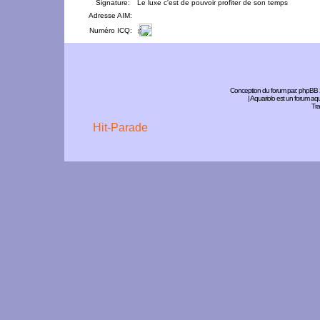
Signature:
Le luxe c'est de pouvoir profiter de son temps
Adresse AIM:
Numéro ICQ:
Conception du forum par:
phpBB
| Aquariolo est un forum a
Tra