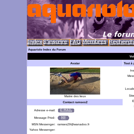
Aquariolo Index du Forum
Voi
Avatar
Tout à
Ins
Mes
Locali
Sit
Maitre des lieux
E
Contact ramses2
Adresse e-mail:
Message Privé:
MSN Messenger:
ramses29@wanadoo.fr
Yahoo Messenger: