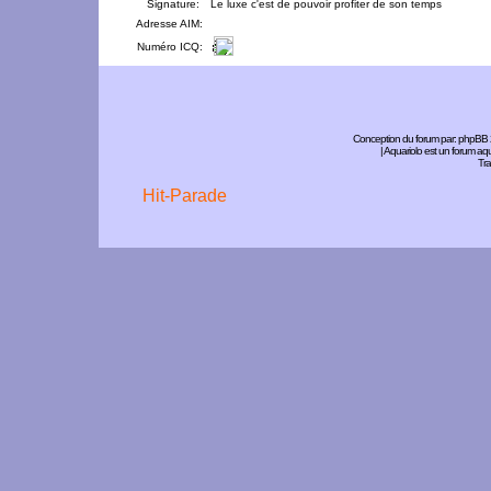
Signature:
Le luxe c'est de pouvoir profiter de son temps
Adresse AIM:
Numéro ICQ:
Conception du forum par:
phpBB
| Aquariolo est un forum a
Tra