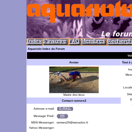
Aquariolo Index du Forum
Voi
Avatar
Tout à
Ins
Mes
Locali
Sit
Maitre des lieux
E
Contact ramses2
Adresse e-mail:
Message Privé:
MSN Messenger:
ramses29@wanadoo.fr
Yahoo Messenger: