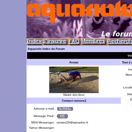
Aquariolo Index du Forum
Voi
Avatar
Tout à
Ins
Mes
Locali
Sit
Maitre des lieux
E
Contact ramses2
Adresse e-mail:
Message Privé:
MSN Messenger:
ramses29@wanadoo.fr
Yahoo Messenger: