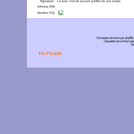
Signature:
Le luxe c'est de pouvoir profiter de son temps
Adresse AIM:
Numéro ICQ:
Conception du forum par:
phpBB
| Aquariolo est un forum a
Tra