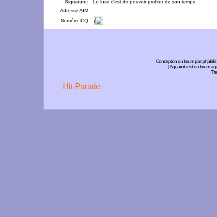
Signature:
Le luxe c'est de pouvoir profiter de son temps
Adresse AIM:
Numéro ICQ:
Conception du forum par:
phpBB
| Aquariolo est un forum a
Tra