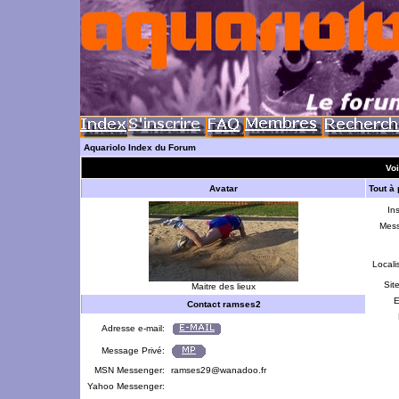
Aquariolo Index du Forum
Voi
Avatar
Tout à
Ins
Mes
Locali
Sit
Maitre des lieux
E
Contact ramses2
Adresse e-mail:
Message Privé:
MSN Messenger:
ramses29@wanadoo.fr
Yahoo Messenger: