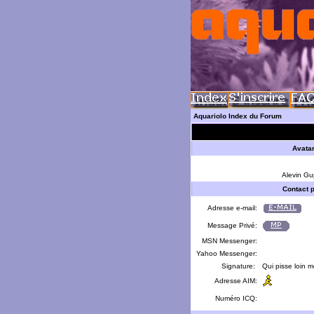
Aquariolo Index du Forum
Avata
Alevin Gu
Contact 
Adresse e-mail:
Message Privé:
MSN Messenger:
Yahoo Messenger:
Signature:
Qui pisse loin 
Adresse AIM:
Numéro ICQ: