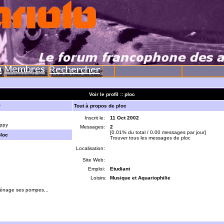
Voir le profil :: ploc
r
Tout à propos de ploc
Inscrit le:
11 Oct 2002
ppy
Messages:
2
[0.01% du total / 0.00 messages par jour]
ploc
Trouver tous les messages de ploc
Localisation:
Site Web:
Emploi:
Etudiant
Loisirs:
Musique et Aquariophilie
ménage ses pompes...