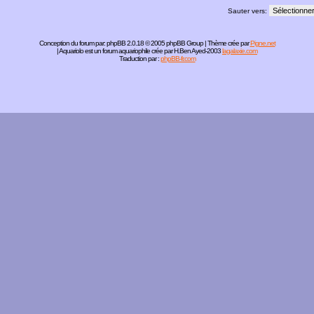
Sauter vers:
Conception du forum par:
phpBB
2.0.18 © 2005 phpBB Group | Thème crée par
Pigne.net
| Aquariolo est un forum aquariophile crée par H.Ben Ayed-2003
lagalaxie.com
Traduction par :
phpBB-fr.com