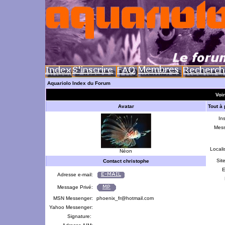
Aquariolo Index du Forum
Voir
Avatar
Tout à
Ins
Mes
Locali
Néon
Sit
Contact christophe
E
Adresse e-mail:
Message Privé:
MSN Messenger:
phoenix_fr@hotmail.com
Yahoo Messenger:
Signature: