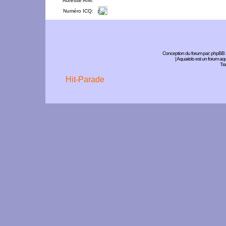
Adresse AIM:
Numéro ICQ:
Conception du forum par:
phpBB
| Aquariolo est un forum a
Tra