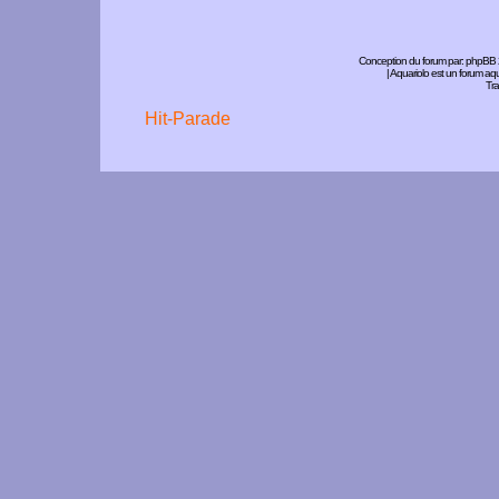
Conception du forum par:
phpBB
| Aquariolo est un forum a
Tra