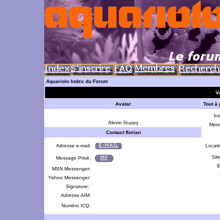
Aquariolo Index du Forum
Vo
Avatar
Tout à 
Ins
Alevin Guppy
Mes
Contact florian
Adresse e-mail:
Locali
Sit
Message Privé:
E
MSN Messenger:
Yahoo Messenger:
Signature:
Adresse AIM:
Numéro ICQ: